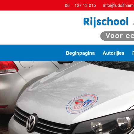
06 – 127 13 015
info@ludolfnieme
Beginpagina
Autorijles