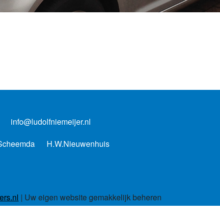
-
info@ludolfniemeijer.nl
 Scheemda
H.W.Nieuwenhuis
rs.nl
| Uw eigen website gemakkelijk beheren