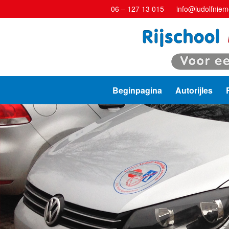
06 – 127 13 015
info@ludolfnieme
Beginpagina
Autorijles