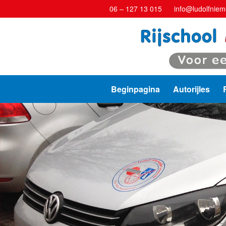
06 – 127 13 015
info@ludolfnieme
Beginpagina
Autorijles