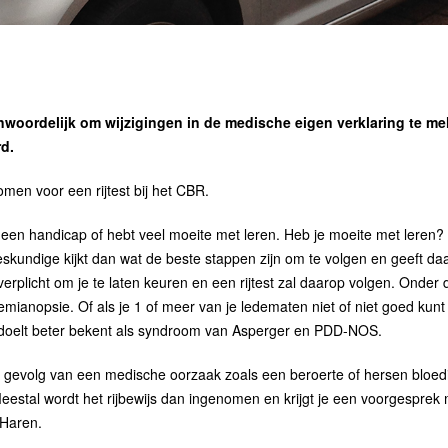
ranwoordelijk om wijzigingen in de medische eigen verklaring te me
rd.
men voor een rijtest bij het CBR.
bt een handicap of hebt veel moeite met leren. Heb je moeite met leren
deskundige kijkt dan wat de beste stappen zijn om te volgen en geeft da
 verplicht om je te laten keuren en een rijtest zal daarop volgen. Onde
emianopsie. Of als je 1 of meer van je ledematen niet of niet goed kun
oelt beter bekent als syndroom van Asperger en PDD-NOS.
als gevolg van een medische oorzaak zoals een beroerte of hersen bloed
 Meestal wordt het rijbewijs dan ingenomen en krijgt je een voorgespre
 Haren.