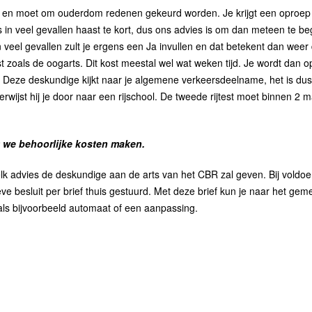
eikt en moet om ouderdom redenen gekeurd worden. Je krijgt een opro
is in veel gevallen haast te kort, dus ons advies is om dan meteen te 
n veel gevallen zult je ergens een Ja invullen en dat betekent dan weer 
st zoals de oogarts. Dit kost meestal wel wat weken tijd. Je wordt d
e. Deze deskundige kijkt naar je algemene verkeersdeelname, het is d
wijst hij je door naar een rijschool. De tweede rijtest moet binnen 2
t we behoorlijke kosten maken.
elk advies de deskundige aan de arts van het CBR zal geven. Bij voldoen
e besluit per brief thuis gestuurd. Met deze brief kun je naar het geme
als bijvoorbeeld automaat of een aanpassing.